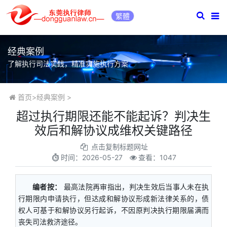
繁體
经典案例
了解执行司法实践，精准实施执行方案
首页
>
经典案例
>
超过执行期限还能不能起诉？判决生
效后和解协议成维权关键路径
点击复制标题网址
时间：
2026-05-27
查看：1047
编者按：
最高法院再审指出，判决生效后当事人未在执
行期限内申请执行，但达成和解协议形成新法律关系的，债
权人可基于和解协议另行起诉，不因原判决执行期限届满而
丧失司法救济途径。