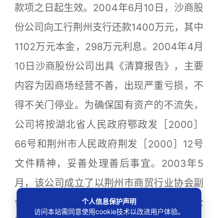
款项之日起生效。2004年6月10日，沙商股
份公司向工行荆州支行还款1400万元，其中
1102万元本金，298万元利息。2004年4月
10日沙商股份公司出具《清算报告》，主要
内容为因商场经营不善，出现严重亏损，不
得不关门停业。为确保国有资产的不流失，
公司将按湖北省人民政府鄂政发［2000］
66号和荆州市人民政府荆发［2000］12号
文件精神，妥善处理善后事宜。2003年5
月，该公司成立了以荆州市商贸行业协会副
会长为组长的“沙商股份公司清算组”并对公
个人信息保护声明
访问本站需同意使用cookie技术以改进用户体验。