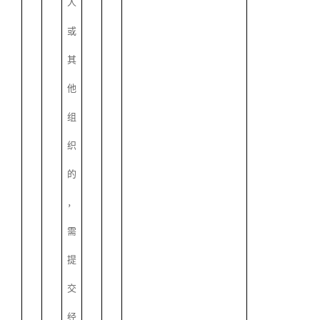
人
或
其
他
组
织
的
，
需
提
交
经