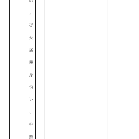
的
，
提
交
居
民
身
份
证
、
护
照