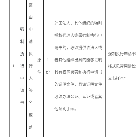
需
由
外国法人、其他组织的特别
强
申
授权代理人签署强制执行申
制
请
请书的，必须提供该法人或
执
执
强制执行申请书
原
1
者其他组织出具的能够证明
1
行
行
格式见常用诉讼
件
份
其有权签署强制执行申请书
申
人
文书样本*
的证明文件，且该证明文件
请
签
必须办理公证、认证或者其
书
名
他证明手续。
或
盖