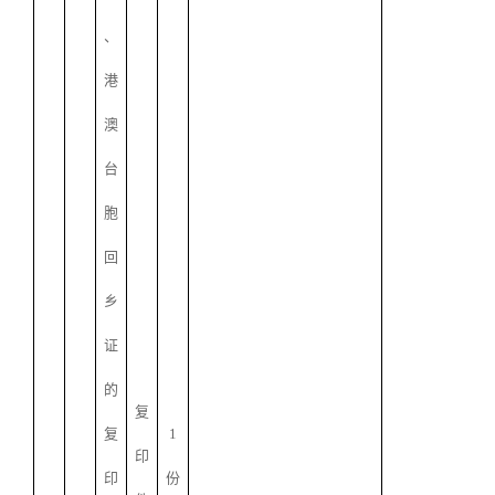
、
港
澳
台
胞
回
乡
证
的
复
复
1
印
印
份