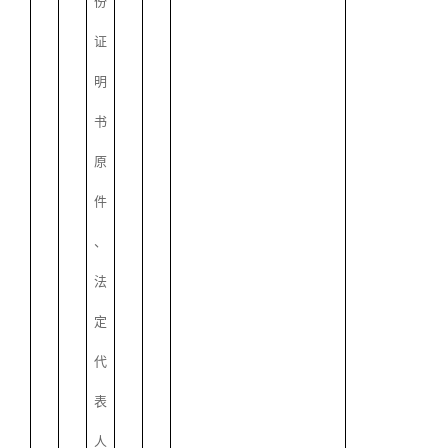
份
证
明
书
原
件
、
法
定
代
表
人