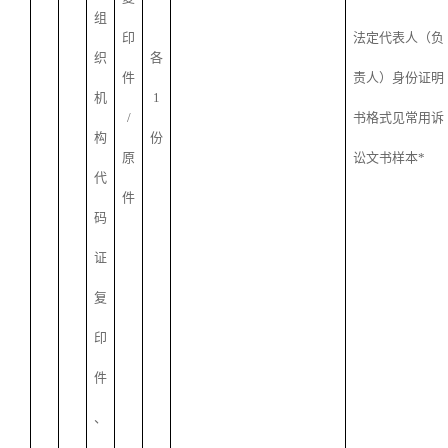
组
印
法定代表人（负
织
各
件
责人）身份证明
机
1
/
书格式见常用诉
构
份
原
讼文书样本*
代
件
码
证
复
印
件
、