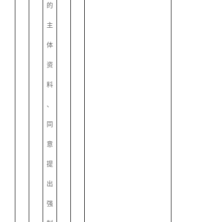
的
主
体
资
料
、
同
意
提
出
强