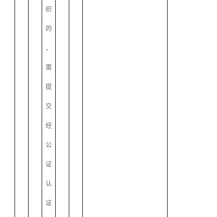
织
的
，
需
提
交
经
公
证
认
证