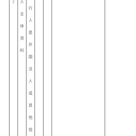
2
人
行
主
人
体
是
资
外
料
国
法
人
或
其
他
组