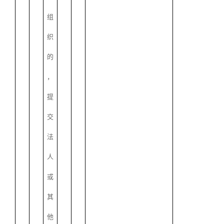
组
织
的
，
提
交
法
人
或
其
他