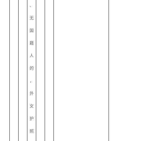
、
无
国
籍
人
的
，
外
文
护
照