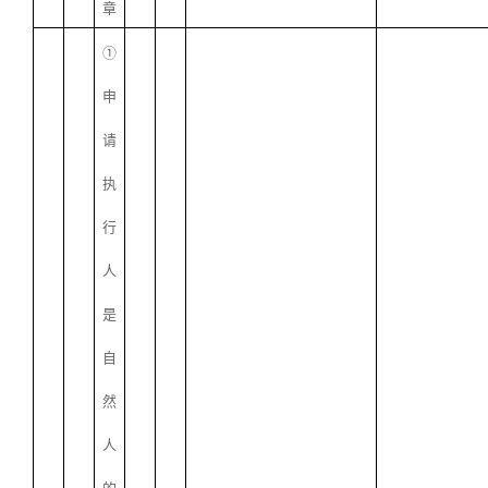
章
①
申
请
执
行
人
是
自
然
人