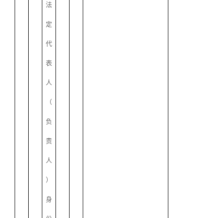
法
定
代
表
人
（
负
责
人
）
身