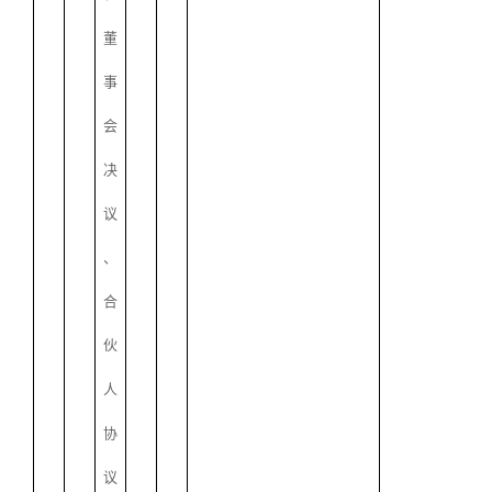
董
事
会
决
议
、
合
伙
人
协
议