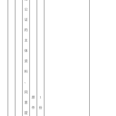
公
证
的
主
体
资
料
、
同
原
1
意
件
份
提