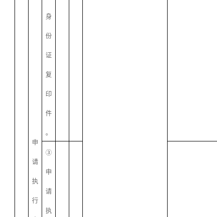
身
份
证
复
印
件
。
申
③
请
申
执
请
行
执