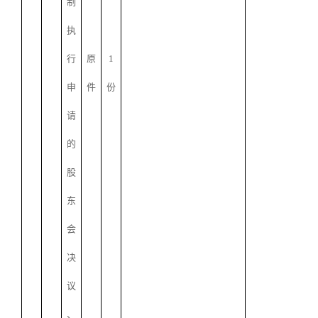
制
执
行
原
1
申
件
份
请
的
股
东
会
决
议
、