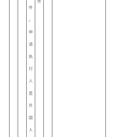
件
件
。
申
请
执
行
人
是
外
国
人