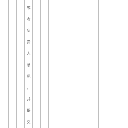
或
者
负
责
人
意
见
，
并
提
交