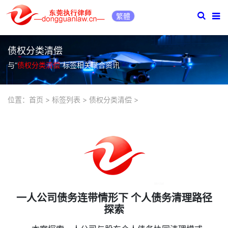
繁體
债权分类清偿
与“
债权分类清偿
”标签相关聚合资讯
位置：
首页
>
标签列表
>
债权分类清偿
>
一人公司债务连带情形下 个人债务清理路径
探索