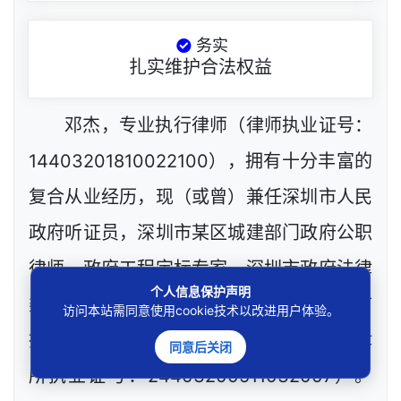
务实
扎实维护合法权益
邓杰，专业执行律师（律师执业证号：
14403201810022100），拥有十分丰富的
复合从业经历，现（或曾）兼任深圳市人民
政府听证员，深圳市某区城建部门政府公职
律师、政府工程定标专家，深圳市政府法律
个人信息保护声明
类采购评审专家，网络技术工程师等，目前
访问本站需同意使用cookie技术以改进用户体验。
执业于北京市炜衡（深圳）律师事务所（律
同意后关闭
所执业证号：24403200511032007）。