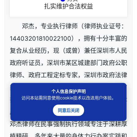
扎实维护合法权益
邓杰，专业执行律师（律师执业证号：
14403201810022100），拥有十分丰富的
复合从业经历，现（或曾）兼任深圳市人民
政府听证员，深圳市某区城建部门政府公职
律师、政府工程定标专家，深圳市政府法律
类采购评审专家，网络技术工程师等，目前
个人信息保护声明
访问本站需同意使用cookie技术以改进用户体验。
执业于北京市炜衡（深圳）律师事务所（律
同意后关闭
所执业证号：24403200511032007）。
邓杰律师在民事强制执行领域专注于深耕厚
植精研，多年来大量的身体力行办案实践和