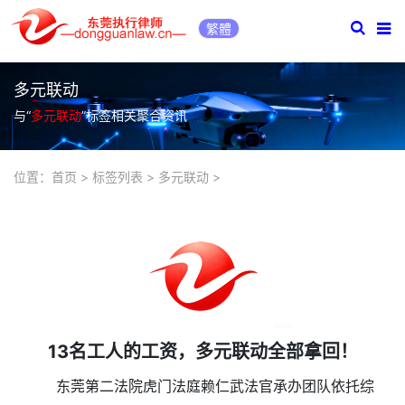
繁體
多元联动
与“
多元联动
”标签相关聚合资讯
位置：
首页
>
标签列表
>
多元联动
>
13名工人的工资，多元联动全部拿回！
东莞第二法院虎门法庭赖仁武法官承办团队依托综